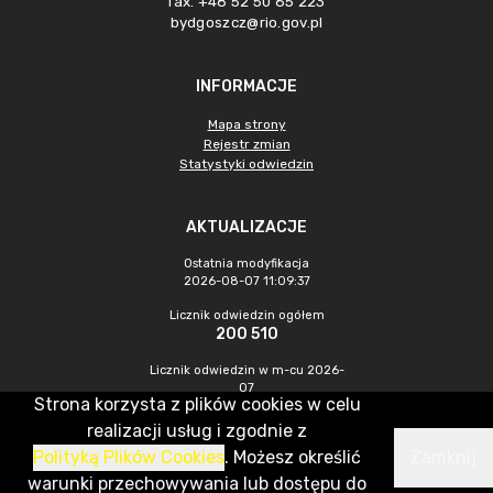
fax. +48 52 50 65 223
bydgoszcz@rio.gov.pl
INFORMACJE
Mapa strony
Rejestr zmian
Statystyki odwiedzin
AKTUALIZACJE
Ostatnia modyfikacja
2026-08-07 11:09:37
Licznik odwiedzin ogółem
200 510
Licznik odwiedzin w m-cu 2026-
07
Strona korzysta z plików cookies w celu
743
realizacji usług i zgodnie z
Polityką Plików Cookies
. Możesz określić
Zamknij
CMS & Hosting: Nefeni Sp. z o.o.
warunki przechowywania lub dostępu do