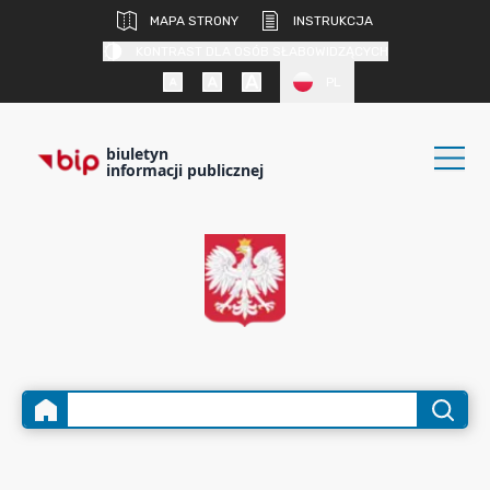
MAPA STRONY
INSTRUKCJA
KONTRAST DLA OSÓB SŁABOWIDZĄCYCH
PL
biuletyn
informacji publicznej