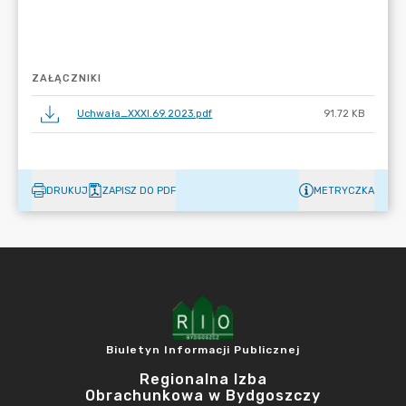
ZAŁĄCZNIKI
Uchwała_XXXI.69.2023.pdf
91.72 KB
DRUKUJ
ZAPISZ DO PDF
METRYCZKA
Biuletyn Informacji Publicznej
Regionalna Izba
Obrachunkowa w Bydgoszczy